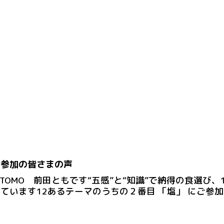
ご参加の皆さまの声
ioTOMO 前田ともです“五感”と“知識”で納得の食選
ています12あるテーマのうちの２番目 「塩」 にご参